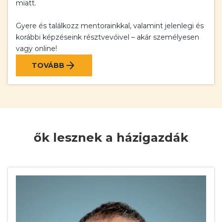
miatt.
Gyere és találkozz mentorainkkal, valamint jelenlegi és
korábbi képzéseink résztvevőivel – akár személyesen
vagy online!
arrow_forward
TOVÁBB
ők lesznek a házigazdák