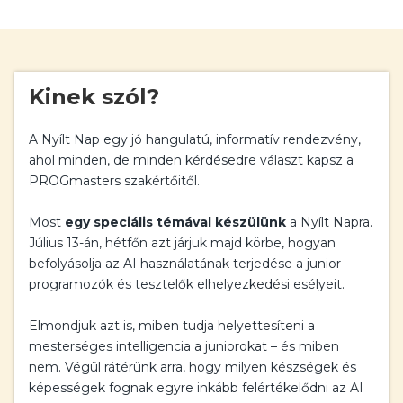
Kinek szól?
A Nyílt Nap egy jó hangulatú, informatív rendezvény,
ahol minden, de minden kérdésedre választ kapsz a
PROGmasters szakértőitől.
Most
egy speciális témával készülünk
a Nyílt Napra.
Július 13-án, hétfőn azt járjuk majd körbe, hogyan
befolyásolja az AI használatának terjedése a junior
programozók és tesztelők elhelyezkedési esélyeit.
Elmondjuk azt is, miben tudja helyettesíteni a
mesterséges intelligencia a juniorokat – és miben
nem. Végül rátérünk arra, hogy milyen készségek és
képességek fognak egyre inkább felértékelődni az AI