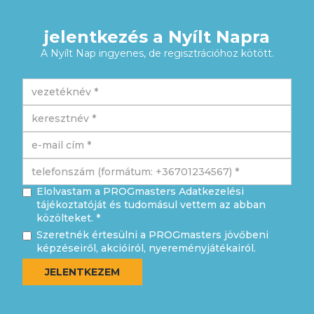
jelentkezés a Nyílt Napra
A Nyílt Nap ingyenes, de regisztrációhoz kötött.
Elolvastam a PROGmasters Adatkezelési
tájékoztatóját és tudomásul vettem az abban
közölteket. *
Szeretnék értesülni a PROGmasters jövőbeni
képzéseiről, akcióiról, nyereményjátékairól.