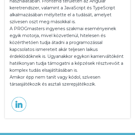
használatában. Frontend területen az Angular
keretrendszer, valamint a JavaScript és TypeScript
alkalmazásában mélyítette el a tudását, amelyet
szívesen oszt meg másokkal is.
A PROGmasters ingyenes szakmai eseményeinek
egyik motorja, mivel közvetlenül, hitelesen és
közérthetően tudja átadni a programozással
kapcsolatos ismereteit akár teljesen laikus
érdeklődőknek is. Ugyanakkor egykori karrierváltóként
hatékonyan tudja támogatni a képzések résztvevőit a
komplex tudás elsajátításában is.
Amikor épp nem tanít vagy kódol, szívesen
társasjátékozik és asztali szerepjátékozik.