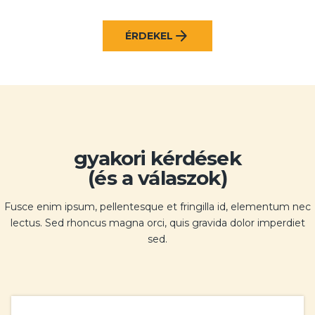
arrow_forward
ÉRDEKEL
gyakori kérdések
(és a válaszok)
Fusce enim ipsum, pellentesque et fringilla id, elementum nec
lectus. Sed rhoncus magna orci, quis gravida dolor imperdiet
sed.