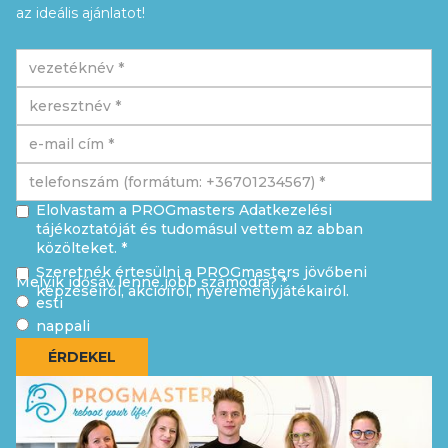
az ideális ajánlatot!
Elolvastam a PROGmasters Adatkezelési
tájékoztatóját és tudomásul vettem az abban
közölteket. *
Szeretnék értesülni a PROGmasters jövőbeni
Melyik idősáv lenne jobb számodra? *
képzéseiről, akcióiról, nyereményjátékairól.
esti
nappali