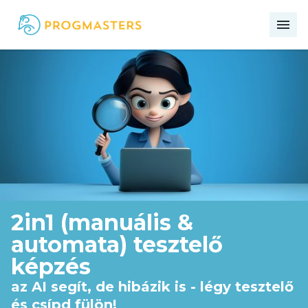
me
2in1 (manuális &
automata) tesztelő
képzés
az AI segít, de hibázik is - légy tesztelő
és csípd fülön!