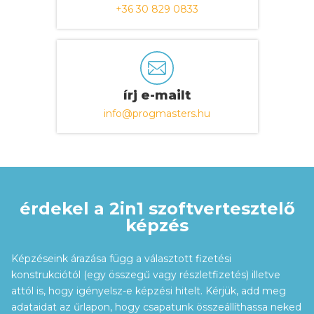
+36 30 829 0833
írj e-mailt
info@progmasters.hu
érdekel a 2in1 szoftvertesztelő
képzés
Képzéseink árazása függ a választott fizetési
konstrukciótól (egy összegű vagy részletfizetés) illetve
attól is, hogy igényelsz-e képzési hitelt. Kérjük, add meg
adataidat az űrlapon, hogy csapatunk összeállíthassa neked