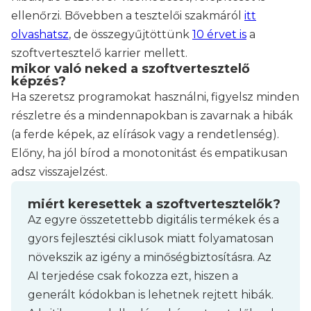
ellenőrzi. Bővebben a tesztelői szakmáról
itt
olvashatsz
, de összegyűjtöttünk
10 érvet is
a
szoftvertesztelő karrier mellett.
mikor való neked a szoftvertesztelő
képzés?
Ha szeretsz programokat használni, figyelsz minden
részletre és a mindennapokban is zavarnak a hibák
(a ferde képek, az elírások vagy a rendetlenség).
Előny, ha jól bírod a monotonitást és empatikusan
adsz visszajelzést.
miért keresettek a szoftvertesztelők?
Az egyre összetettebb digitális termékek és a
gyors fejlesztési ciklusok miatt folyamatosan
növekszik az igény a minőségbiztosításra. Az
AI terjedése csak fokozza ezt, hiszen a
generált kódokban is lehetnek rejtett hibák.