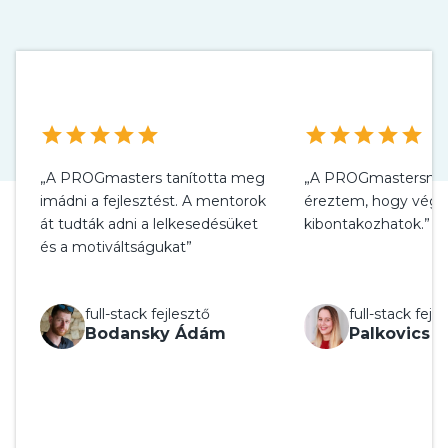
star
star
star
star
star
star
star
star
star
star
„A PROGmasters tanította meg
„A PROGmastersnél h
imádni a fejlesztést. A mentorok
éreztem, hogy végre
át tudták adni a lelkesedésüket
kibontakozhatok.”
és a motiváltságukat”
full-stack fejlesztő
full-stack fejl
Bodansky Ádám
Palkovics A