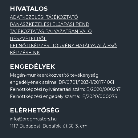
HIVATALOS
ADATKEZELÉSI TÁJÉKOZTATÓ
PANASZKEZELÉSI ELJÁRÁSI REND
TÁJÉKOZTATÁS PÁLYÁZATBAN VALÓ
RÉSZVÉTELRŐL
FELNŐTTKÉPZÉSI TÖRVÉNY HATÁLYA ALÁ ESŐ
KÉPZÉSEINK
ENGEDÉLYEK
Magán-munkaerőközvetítő tevékenység
engedélyének száma: BP/0701/1283-1/2017-1061
Felnőttképzési nyilvántartási szám: B/2020/000247
Felnőttképzési engedély száma: E/2020/000075
ELÉRHETŐSÉG
info@progmasters.hu
1117 Budapest, Budafoki út 56. 3. em.