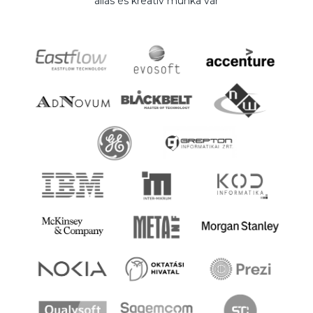
állás és kreatív munka vár
ráadásul kettőt. Az ilyen képzések áfamentesek, ráadásul
Képzési Hitelt is igényelhetsz a képzési díj
finanszírozására.
Képzési Hitelt jelen esetben a képzés Junior
szoftvertesztelő részéhez tudsz igényelni. (Diakhitel.hu)
A képzés bemeneti követelménye középfokú
végzettség. A képzés második, Junior automata tesztelő
részének elkezdéséhez előbb teljesítened kell a Junior
szoftvertesztelő képzést. Amennyiben Képzési Hitelt
szeretnél felvenni vagy a képzést cég fizeti, csak az
előre fizetéses konstrukciót választhatod.