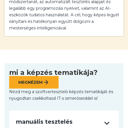
módszertanát, az automatizált tesztelés alapjait és
legalább egy programozási nyelvet, valamint az AI-
eszközök tudatos használatát. A cél, hogy képes legyél
irányítani és hatékonyan együtt dolgozni a
mesterséges intelligenciával.
mi a képzés tematikája?
arrow_forward
MEGNÉZEM
Nézd meg a szoftvertesztelő képzés tematikáját és
nyugodtan csekkoltasd IT-s ismerőseiddel is!
expand_more
manuális tesztelés