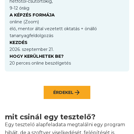
hétfőtől-csütörtökig,
9-12 óráig
A KÉPZÉS FORMÁJA
online (Zoom)
élő, mentor által vezetett oktatás + önálló
tananyagfeldolgozás
KEZDÉS
2026. szeptember 21.
HOGY KERÜLHETEK BE?
20 perces online beszélgetés
arrow_forward
ÉRDEKEL
mit csinál egy tesztelő?
Egy tesztelő alapfeladata megtalálni egy program
hibáit, de a szoftver viselkedését, felépítését is