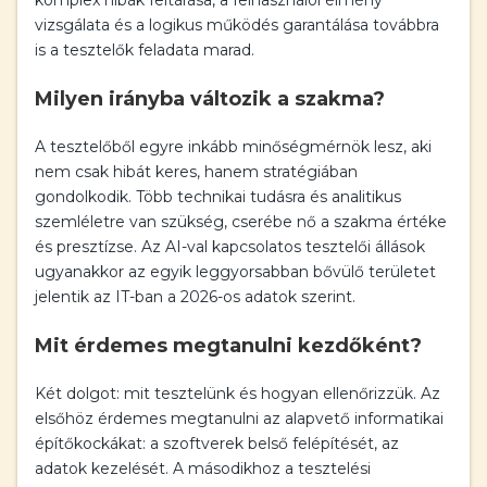
komplex hibák feltárása, a felhasználói élmény
vizsgálata és a logikus működés garantálása továbbra
is a tesztelők feladata marad.
Milyen irányba változik a szakma?
A tesztelőből egyre inkább minőségmérnök lesz, aki
nem csak hibát keres, hanem stratégiában
gondolkodik. Több technikai tudásra és analitikus
szemléletre van szükség, cserébe nő a szakma értéke
és presztízse. Az AI-val kapcsolatos tesztelői állások
ugyanakkor az egyik leggyorsabban bővülő területet
jelentik az IT-ban a 2026-os adatok szerint.
Mit érdemes megtanulni kezdőként?
Két dolgot: mit tesztelünk és hogyan ellenőrizzük. Az
elsőhöz érdemes megtanulni az alapvető informatikai
építőkockákat: a szoftverek belső felépítését, az
adatok kezelését. A másodikhoz a tesztelési