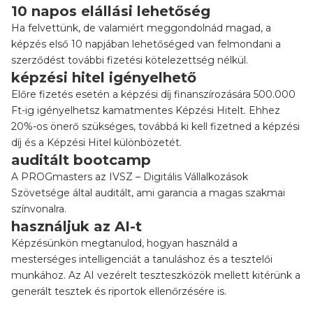
10 napos elállási lehetőség
Ha felvettünk, de valamiért meggondolnád magad, a
képzés első 10 napjában lehetőséged van felmondani a
szerződést további fizetési kötelezettség nélkül.
képzési hitel igényelhető
Előre fizetés esetén a képzési díj finanszírozására 500.000
Ft-ig igényelhetsz kamatmentes Képzési Hitelt. Ehhez
20%-os önerő szükséges, továbbá ki kell fizetned a képzési
díj és a Képzési Hitel különbözetét.
auditált bootcamp
A PROGmasters az IVSZ – Digitális Vállalkozások
Szövetsége által auditált, ami garancia a magas szakmai
színvonalra.
használjuk az AI-t
Képzésünkön megtanulod, hogyan használd a
mesterséges intelligenciát a tanuláshoz és a tesztelői
munkához. Az AI vezérelt teszteszközök mellett kitérünk a
generált tesztek és riportok ellenőrzésére is.