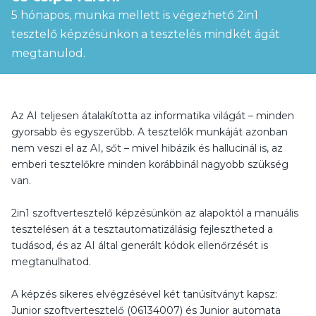
5 hónapos, munka mellett is végezhető 2in1
tesztelő képzésünkön a tesztelés mindkét ágát
megtanulod.
Az AI teljesen átalakította az informatika világát – minden
gyorsabb és egyszerűbb. A tesztelők munkáját azonban
nem veszi el az AI, sőt – mivel hibázik és hallucinál is, az
emberi tesztelőkre minden korábbinál nagyobb szükség
van.
2in1 szoftvertesztelő képzésünkön az alapoktól a manuális
tesztelésen át a tesztautomatizálásig fejlesztheted a
tudásod, és az AI által generált kódok ellenőrzését is
megtanulhatod.
A képzés sikeres elvégzésével két tanúsítványt kapsz:
Junior szoftvertesztelő (06134007) és Junior automata