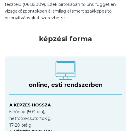
tesztelő (06135009). Ezek birtokában tőlünk független
vizsgaközpontokban államilag elismert szakképesítő
bizonyítványokat szerezhetsz.
képzési forma
online, esti rendszerben
A KÉPZÉS HOSSZA
5 hónap (504 óra),
hétfőtől-csütörtökig,
17-20 óráig