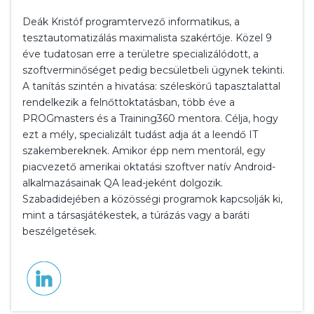
Deák Kristóf programtervező informatikus, a
tesztautomatizálás maximalista szakértője. Közel 9
éve tudatosan erre a területre specializálódott, a
szoftverminőséget pedig becsületbeli ügynek tekinti.
A tanítás szintén a hivatása: széleskörű tapasztalattal
rendelkezik a felnőttoktatásban, több éve a
PROGmasters és a Training360 mentora. Célja, hogy
ezt a mély, specializált tudást adja át a leendő IT
szakembereknek. Amikor épp nem mentorál, egy
piacvezető amerikai oktatási szoftver natív Android-
alkalmazásainak QA lead-jeként dolgozik.
Szabadidejében a közösségi programok kapcsolják ki,
mint a társasjátékestek, a túrázás vagy a baráti
beszélgetések.