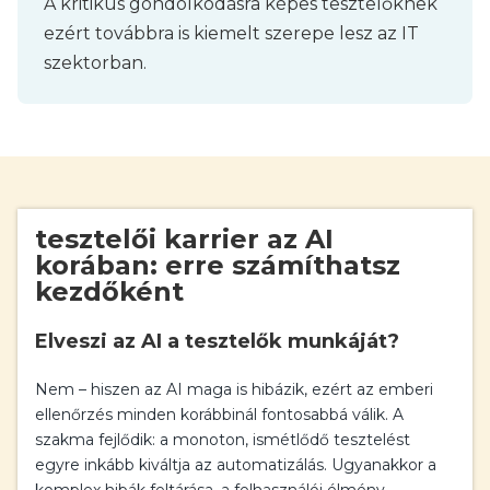
A kritikus gondolkodásra képes tesztelőknek
ezért továbbra is kiemelt szerepe lesz az IT
szektorban.
tesztelői karrier az AI
korában: erre számíthatsz
kezdőként
Elveszi az AI a tesztelők munkáját?
Nem – hiszen az AI maga is hibázik, ezért az emberi
ellenőrzés minden korábbinál fontosabbá válik. A
szakma fejlődik: a monoton, ismétlődő tesztelést
egyre inkább kiváltja az automatizálás. Ugyanakkor a