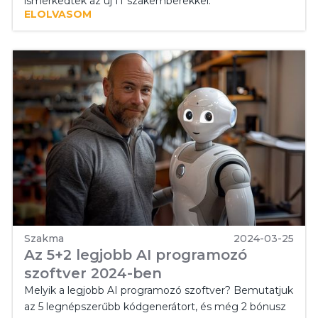
ismerkedtek az új IT szakemberekkel.
ELOLVASOM
Szakma
2024-03-25
Az 5+2 legjobb AI programozó
szoftver 2024-ben
Melyik a legjobb AI programozó szoftver? Bemutatjuk
az 5 legnépszerűbb kódgenerátort, és még 2 bónusz