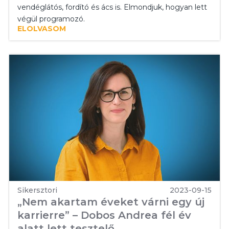
vendéglátós, fordító és ács is. Elmondjuk, hogyan lett
végül programozó.
ELOLVASOM
Sikersztori
2023-09-15
„Nem akartam éveket várni egy új
karrierre” – Dobos Andrea fél év
alatt lett tesztelő