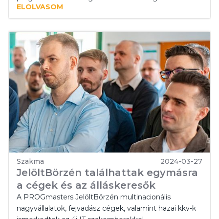
ELOLVASOM
Szakma
2024-03-27
JelöltBörzén találhattak egymásra
a cégek és az álláskeresők
A PROGmasters JelöltBörzén multinacionális
nagyvállalatok, fejvadász cégek, valamint hazai kkv-k