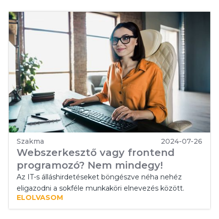
Szakma
2024-07-26
Webszerkesztő vagy frontend
programozó? Nem mindegy!
Az IT-s álláshirdetéseket böngészve néha nehéz
eligazodni a sokféle munkaköri elnevezés között.
ELOLVASOM