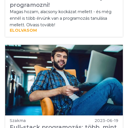
programozni!
Magas hozam, alacsony kockázat mellett - és még
ennél is több érvünk van a programozás tanulása
mellett. Olvass tovább!
ELOLVASOM
Szakma
2023-06-19
Full-stack programozás: több, mint