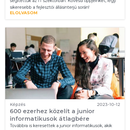
segítettük az IT szektorban. Kövesd tippjeinket, légy
sikeresebb a fejlesztői állásinterjú során!
ELOLVASOM
Képzés
2023-10-12
600 ezerhez közelít a junior
informatikusok átlagbére
Továbbra is keresettek a junior informatikusok, akik