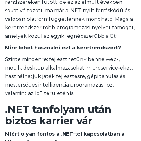
rendszereken futott, de ez az elmúlt években
sokat változott; ma már a .NET nyílt forráskódú és
valóban platformfüggetlennek mondható. Maga a
keretrendszer több programozási nyelvet támogat,
amelyek közül az egyik legnépszerűbb a C#.
Mire lehet használni ezt a keretrendszert?
Szinte mindenre: fejleszthetünk benne web-,
mobil-, desktop alkalmazásokat, microservice-eket,
használhatjuk játék fejlesztésre, gépi tanulás és
mesterséges intelligencia programozáshoz,
valamint az IoT területén is.
.NET tanfolyam után
biztos karrier vár
Miért olyan fontos a .NET-tel kapcsolatban a