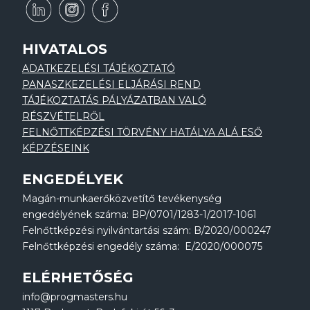
HIVATALOS
ADATKEZELÉSI TÁJÉKOZTATÓ
PANASZKEZELÉSI ELJÁRÁSI REND
TÁJÉKOZTATÁS PÁLYÁZATBAN VALÓ
RÉSZVÉTELRŐL
FELNŐTTKÉPZÉSI TÖRVÉNY HATÁLYA ALÁ ESŐ
KÉPZÉSEINK
ENGEDÉLYEK
Magán-munkaerőközvetítő tevékenység
engedélyének száma: BP/0701/1283-1/2017-1061
Felnőttképzési nyilvántartási szám: B/2020/000247
Felnőttképzési engedély száma: E/2020/000075
ELÉRHETŐSÉG
info@progmasters.hu