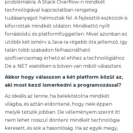
problémákra. A Stack Overflow-n mindkét
technológiával kapcsolatban rengeteg
tudásanyagot halmoztak fel. A fejlesztői eszközök is
kiforrottak mindkét oldalon. Mindkettő nyílt
forráskódú és platformfüggetlen. Mivel azonban ez
utóbbi két ismérv a Java-ra régebb óta jellemző, így
talán több szabadon felhasználható
szoftvercsomag érhető el ehhez a technológiához.
De a .NET esetében is bőven van miből választani.
Akkor hogy válasszon a két platform közül az,
aki most kezd ismerkedni a programozással?
Az ideális az lenne, ha belekóstolna mindkét
világba, és aztán eldöntené, hogy neki éppen
melyik tetszik jobban. De véleményem szerint itt
nem lehet rosszul dönteni: mindkét technológia
keresett, és sok a hasonlóság. Ha az egyik megy,