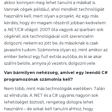
akkor könnyen meg lehet tanulni a másikat is.
Vannak cégek például, ahol mindkét technológiát
használni kell, mert olyan a projekt. Az egy más
kérdés, hogy én magam részéről jobban kedvelem
a .NET/C# világot. 2007 óta vagyok az iparban: sok
cégénél, sok technológiával volt szerencsém
dolgozni; nekem ez jött be, és másoknak is csak
javasolni tudom. Számomra olyan ez, mint amikor az
ember beleül egy full extrás autóba, és ki se akar
szállni belőle, annyira jó vezetni, dolgozni vele.
Van bármilyen nehézség, amivel egy leendő C#
programozónak számolnia kell?
Nem több, mint más technológiák esetében. Talán
az elindulás. A .NET és a C# ugyanis nagyon sok
lehetőséget biztosít, rengeteg dologra lehet
használni – de sokat kell tanulni ahhoz, hogy