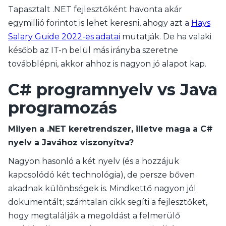
Tapasztalt .NET fejlesztőként havonta akár
egymillió forintot is lehet keresni, ahogy azt a
Hays
Salary Guide 2022-es adatai
mutatják. De ha valaki
később az IT-n belül más irányba szeretne
továbblépni, akkor ahhoz is nagyon jó alapot kap.
C# programnyelv vs Java
programozás
Milyen a .NET keretrendszer, illetve maga a C#
nyelv a Javához viszonyítva?
Nagyon hasonló a két nyelv (és a hozzájuk
kapcsolódó két technológia), de persze bőven
akadnak különbségek is. Mindkettő nagyon jól
dokumentált; számtalan cikk segíti a fejlesztőket,
hogy megtalálják a megoldást a felmerülő