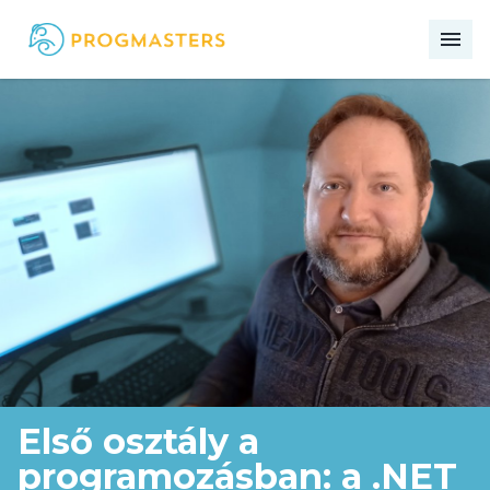
me
Első osztály a
programozásban: a .NET