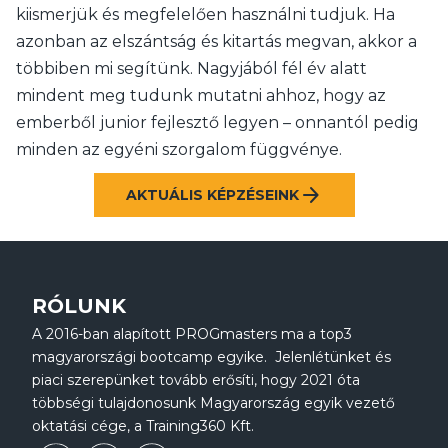
kiismerjük és megfelelően használni tudjuk. Ha
azonban az elszántság és kitartás megvan, akkor a
többiben mi segítünk. Nagyjából fél év alatt
mindent meg tudunk mutatni ahhoz, hogy az
emberből junior fejlesztő legyen – onnantól pedig
minden az egyéni szorgalom függvénye.
arrow_forward
AKTUÁLIS KÉPZÉSEINK
RÓLUNK
A 2016-ban alapított PROGmasters ma a top3
magyarországi bootcamp egyike. Jelenlétünket és
piaci szerepünket tovább erősíti, hogy 2021 óta
többségi tulajdonosunk Magyarország egyik vezető
oktatási cége, a Training360 Kft.