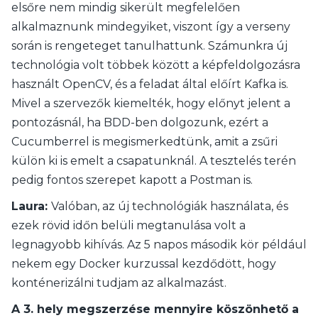
elsőre nem mindig sikerült megfelelően
alkalmaznunk mindegyiket, viszont így a verseny
során is rengeteget tanulhattunk. Számunkra új
technológia volt többek között a képfeldolgozásra
használt OpenCV, és a feladat által előírt Kafka is.
Mivel a szervezők kiemelték, hogy előnyt jelent a
pontozásnál, ha BDD-ben dolgozunk, ezért a
Cucumberrel is megismerkedtünk, amit a zsűri
külön ki is emelt a csapatunknál. A tesztelés terén
pedig fontos szerepet kapott a Postman is.
Laura:
Valóban, az új technológiák használata, és
ezek rövid időn belüli megtanulása volt a
legnagyobb kihívás. Az 5 napos második kör például
nekem egy Docker kurzussal kezdődött, hogy
konténerizálni tudjam az alkalmazást.
A 3. hely megszerzése mennyire köszönhető a