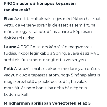
PROGmasters 5 hónapos képzésén
tanultaknak?
Elza:
Az ott tanultaknak teljes mértékben hasznát
vettük a verseny során is, de azért az sem árt, ha
már van egy kis alaptudás is, amire a képzésen
építkezni tudsz.
Laura:
A PROGmasters képzésén megszerzett
tudásunkból leginkább a Spring, a Java és az MVC
architektúra ismerete segített a versenyen.
Peti:
A képzés miatt ezekben mindannyian erősek
vagyunk. Az a tapasztalatom, hogy 5 hónap alatt is
megszerezhető a piacképes tudás, ha valaki
motivált, és nem bánja, ha néha hétvégén is
kódolnia kell.
Mindhárman áprilisban végeztétek el az 5