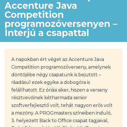
Accenture Java
Competition
programozóversenyen –
Interjú a csapattal
A napokban ért véget az Accenture Java
Competition programozóverseny, amelynek
döntőjébe négy csapatunk is bejutott –
ráadásul ezek egyike a dobogóra is
felállhatott. Ez óriási siker, hiszen a verseny
résztvevőinek kétharmada senior
szoftverfejlesztő volt, tehát nagyon erős volt
a mezőny. A PROGmasters színeiben induló,
3. helyezett Back to Office csapat tagjaival,