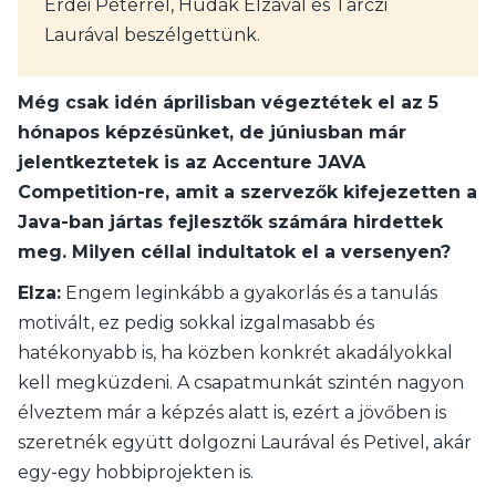
Erdei Péterrel, Hudák Elzával és Tarczi
Laurával beszélgettünk.
Még csak idén áprilisban végeztétek el az 5
hónapos képzésünket, de júniusban már
jelentkeztetek is az Accenture JAVA
Competition-re, amit a szervezők kifejezetten a
Java-ban jártas fejlesztők számára hirdettek
meg. Milyen céllal indultatok el a versenyen?
Elza:
Engem leginkább a gyakorlás és a tanulás
motivált, ez pedig sokkal izgalmasabb és
hatékonyabb is, ha közben konkrét akadályokkal
kell megküzdeni. A csapatmunkát szintén nagyon
élveztem már a képzés alatt is, ezért a jövőben is
szeretnék együtt dolgozni Laurával és Petivel, akár
egy-egy hobbiprojekten is.