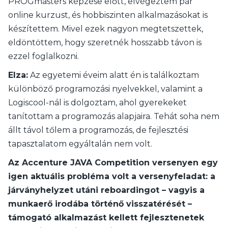
PROGmasters képzése előtt, elvégeztem pár
online kurzust, és hobbiszinten alkalmazásokat is
készítettem. Mivel ezek nagyon megtetszettek,
eldöntöttem, hogy szeretnék hosszabb távon is
ezzel foglalkozni.
Elza:
Az egyetemi éveim alatt én is találkoztam
különböző programozási nyelvekkel, valamint a
Logiscool-nál is dolgoztam, ahol gyerekeket
tanítottam a programozás alapjaira. Tehát soha nem
állt távol tőlem a programozás, de fejlesztési
tapasztalatom egyáltalán nem volt.
Az Accenture JAVA Competition versenyen egy
igen aktuális probléma volt a versenyfeladat: a
járványhelyzet utáni reboardingot – vagyis a
munkaerő irodába történő visszatérését –
támogató alkalmazást kellett fejlesztenetek