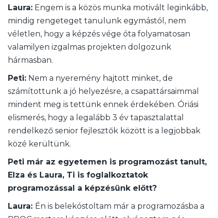
Laura:
Engem is a közös munka motivált leginkább,
mindig rengeteget tanulunk egymástól, nem
véletlen, hogy a képzés vége óta folyamatosan
valamilyen izgalmas projekten dolgozunk
hármasban.
Peti:
Nem a nyeremény hajtott minket, de
számítottunk a jó helyezésre, a csapattársaimmal
mindent meg is tettünk ennek érdekében. Óriási
elismerés, hogy a legalább 3 év tapasztalattal
rendelkező senior fejlesztők között is a legjobbak
közé kerültünk.
Peti már az egyetemen is programozást tanult,
Elza és Laura, Ti is foglalkoztatok
programozással a képzésünk előtt?
Laura:
Én is belekóstoltam már a programozásba a