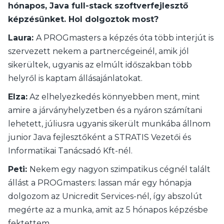
hónapos, Java full-stack szoftverfejlesztő
képzésünket. Hol dolgoztok most?
Laura:
A PROGmasters a képzés óta több interjút is
szervezett nekem a partnercégeinél, amik jól
sikerültek, ugyanis az elmúlt időszakban több
helyről is kaptam állásajánlatokat.
Elza:
Az elhelyezkedés könnyebben ment, mint
amire a járványhelyzetben és a nyáron számítani
lehetett, júliusra ugyanis sikerült munkába állnom
junior Java fejlesztőként a STRATIS Vezetői és
Informatikai Tanácsadó Kft-nél.
Peti:
Nekem egy nagyon szimpatikus cégnél talált
állást a PROGmasters: lassan már egy hónapja
dolgozom az Unicredit Services-nél, így abszolút
megérte az a munka, amit az 5 hónapos képzésbe
fektettem.