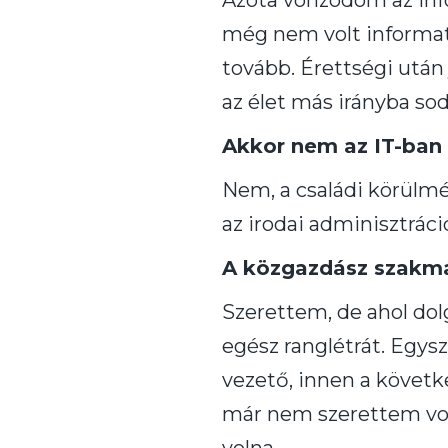
Azóta vonzódom az inf
még nem volt informat
tovább. Érettségi utá
az élet más irányba sod
Akkor nem az IT-ban 
Nem, a családi körülm
az irodai adminisztráci
A közgazdász szakmár
Szerettem, de ahol do
egész ranglétrát. Egy
vezető, innen a követke
már nem szerettem vol