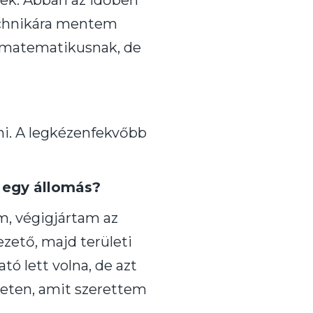
ek. Abban az időben
technikára mentem
 matematikusnak, de
i. A legkézenfekvőbb
k egy állomás?
m, végigjártam az
zető, majd területi
tó lett volna, de azt
leten, amit szerettem