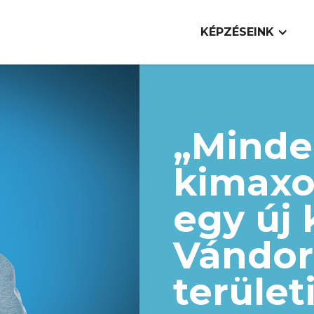
KÉPZÉSEINK
„Minde
kimaxol
egy új 
Vándor
terület