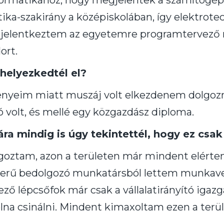
ormatikához, hogy megjelentek a számítógép
ika-szakirány a középiskolában, így elektro
n jelentkeztem az egyetemre programtervező
ort.
helyezkedtél el?
ényeim miatt muszáj volt elkezdenem dolgozn
ó volt, és mellé egy közgazdász diploma.
a mindig is úgy tekintettél, hogy ez csa
lgoztam, azon a területen már mindent elérte
szerű bedolgozó munkatársból lettem munkave
ző lépcsőfok már csak a vállalatirányító igazga
na csinálni. Mindent kimaxoltam ezen a terü