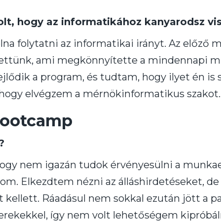
lt, hogy az informatikához kanyarodsz vi
lna folytatni az informatikai irányt. Az előz
sztettünk, ami megkönnyítette a mindennapi m
lődik a program, és tudtam, hogy ilyet én is s
 hogy elvégzem a mérnökinformatikus szakot.
bootcamp
?
ogy nem igazán tudok érvényesülni a munka
tom. Elkezdtem nézni az álláshirdetéseket, 
t kellett. Ráadásul nem sokkal ezután jött a p
rekekkel, így nem volt lehetőségem kipróbá