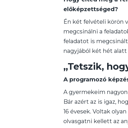
előképzettséged?
Én két felvételi körön
megcsinálni a feladato
feladatot is megcsinál
nagyjából két hét alat
„Tetszik, hog
A programozó képzés
A gyermekeim nagyon m
Bár azért az is igaz, ho
16 évesek. Voltak olya
olvasgatni kellett az an