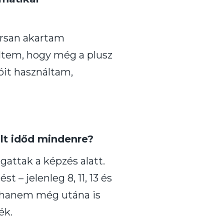
yorsan akartam
ültem, hogy még a plusz
óit használtam,
lt időd mindenre?
ttak a képzés alatt.
 – jelenleg 8, 11, 13 és
, hanem még utána is
ék.