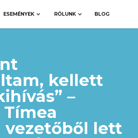
ESEMÉNYEK
RÓLUNK
BLOG
nt
tam, kellett
kihívás” –
 Tímea
i vezetőből lett