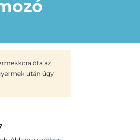
amozó
yermekkora óta az
 gyermek után úgy
?