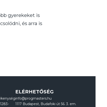
yobb gyerekeket is
solódni, és arra is
ELÉRHETŐSÉG
ékenység
info@progmasters.hu
1283-
1117 Budapest, Budafoki út 56. 3. em.