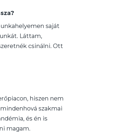
ssza?
ő munkahelyemen saját
unkát. Láttam,
zeretnék csinálni. Ott
erőpiacon, hiszen nem
de mindenhová szakmai
andémia, és én is
lni magam.