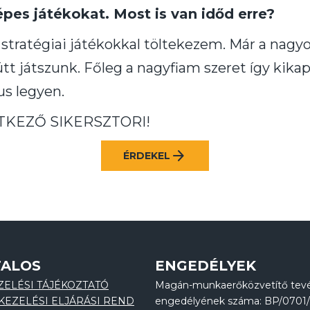
pes játékokat. Most is van időd erre?
s stratégiai játékokkal töltekezem. Már a nag
t játszunk. Főleg a nagyfiam szeret így kikapc
us legyen.
TKEZŐ SIKERSZTORI!
arrow_forward
ÉRDEKEL
TALOS
ENGEDÉLYEK
ZELÉSI TÁJÉKOZTATÓ
Magán-munkaerőközvetítő tev
KEZELÉSI ELJÁRÁSI REND
engedélyének száma: BP/0701/