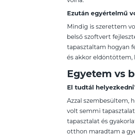
volna.
Ezután egyértelmű vo
Mindig is szerettem vo
belső szoftvert fejle
tapasztaltam hogyan fej
és akkor eldöntöttem,
Egyetem vs 
El tudtál helyezkedni
Azzal szembesültem, h
volt semmi tapasztala
tapasztalat és gyakorla
otthon maradtam a gye