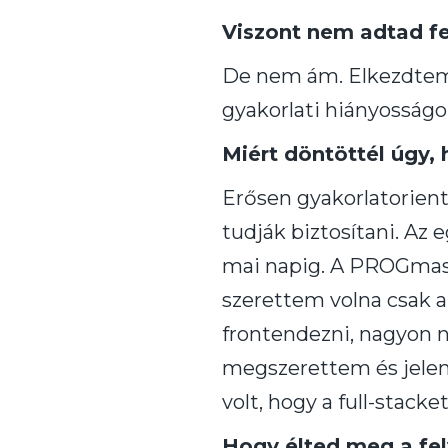
Viszont nem adtad fe
De nem ám. Elkezdtem 
gyakorlati hiányosság
Miért döntöttél úgy,
Erősen gyakorlatorient
tudják biztosítani. Az
mai napig. A PROGmast
szerettem volna csak a
frontendezni, nagyon n
megszerettem és jelen
volt, hogy a full-stacke
Hogy élted meg a felv