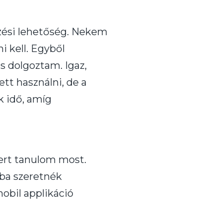
zési lehetőség. Nekem
i kell. Egyből
s dolgoztam. Igaz,
tt használni, de a
 idő, amíg
tert tanulom most.
yba szeretnék
obil applikáció