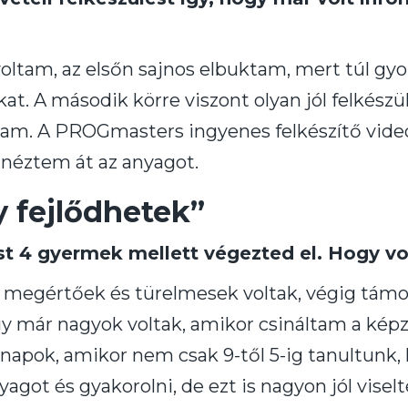
 voltam, az elsőn sajnos elbuktam, mert túl g
kat. A második körre viszont olyan jól felkész
tam. A PROGmasters ingyenes felkészítő vide
t néztem át az anyagot.
y fejlődhetek”
t 4 gyermek mellett végezted el. Hogy vo
egértőek és türelmesek voltak, végig támoga
gy már nagyok voltak, amikor csináltam a képzést
n napok, amikor nem csak 9-től 5-ig tanultunk
yagot és gyakorolni, de ezt is nagyon jól viselt