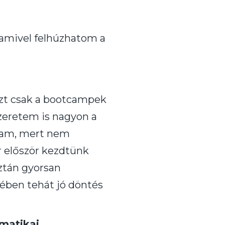
amivel felhúzhatom a
ezt csak a bootcampek
zeretem is nagyon a
ttam, mert nem
r először kezdtünk
aztán gyorsan
ében tehát jó döntés
rmatikai