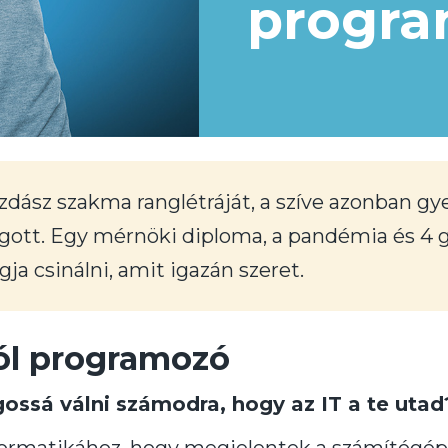
progr
zdász szakma ranglétráját, a szíve azonban g
gott. Egy mérnöki diploma, a pandémia és 4
gja csinálni, amit igazán szeret.
ól programozó
gossá válni számodra, hogy az IT a te utad