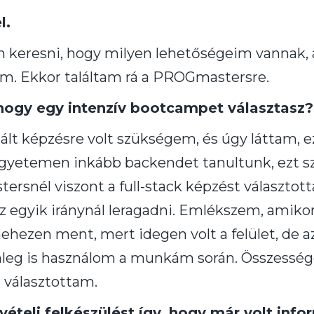
l.
keresni, hogy milyen lehetőségeim vannak, 
om. Ekkor találtam rá a PROGmastersre.
 hogy egy intenzív bootcampet választasz?
ált képzésre volt szükségem, és úgy láttam, 
 egyetemen inkább backendet tanultunk, ezt s
ersnél viszont a full-stack képzést választo
z egyik iránynál leragadni. Emlékszem, amiko
ehezen ment, mert idegen volt a felület, de 
leg is használom a munkám során. Összesség
t választottam.
ételi felkészülést így, hogy már volt info