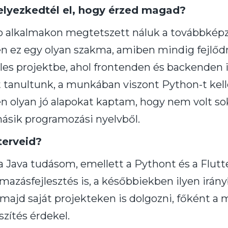
elyezkedtél el, hogy érzed magad?
o alkalmakon megtetszett náluk a továbbkép
en ez egy olyan szakma, amiben mindig fejlődn
s projektbe, ahol frontenden és backenden i
 tanultunk, a munkában viszont Python-t kelle
olyan jó alapokat kaptam, hogy nem volt sok
ásik programozási nyelvből.
terveid?
a Java tudásom, emellett a Pythont és a Flut
lmazásfejlesztés is, a későbbiekben ilyen irán
majd saját projekteken is dolgozni, főként a m
zítés érdekel.