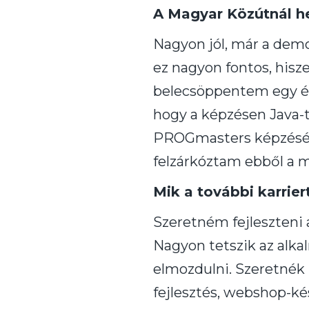
A Magyar Közútnál h
Nagyon jól, már a dem
ez nagyon fontos, hisz
belecsöppentem egy éle
hogy a képzésen Java-t
PROGmasters képzésén 
felzárkóztam ebből a m
Mik a további karrier
Szeretném fejleszteni 
Nagyon tetszik az alka
elmozdulni. Szeretnék 
fejlesztés, webshop-kés