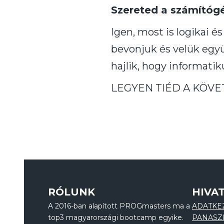
Szereted a számítógé
Igen, most is logikai é
bevonjuk és velük együt
hajlik, hogy informatik
LEGYEN TIÉD A KÖVE
RÓLUNK
HIVA
A 2016-ban alapított PROGmasters ma a
ADATKE
top3 magyarországi bootcamp egyike.
PANASZ