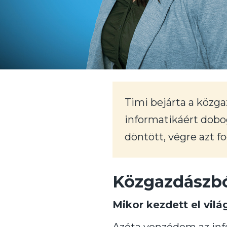
Timi bejárta a közga
informatikáért dobo
döntött, végre azt fo
Közgazdászb
Mikor kezdett el vilá