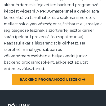
akkor érdemes kifejezetten backend programozó
képzést végezni. A PROGmastersnél a gyakorlatra
koncentrálva tanulhatsz, és a szakmai ismeretek
mellett sok olyan készséget sajátíthatsz el, amelyek
segítségedre lesznek a szoftverfejlesztői karrier
során (például prezentálás, csapatmunka).
Ráadásul akár állásgaranciát is kérhetsz. Ha
szeretnél minél gyorsabban és
zökkenőmentesebben elhelyezkedni junior
backend programozóként, akkor ezt az utat
érdemes választanod.
arrow_forward
BACKEND PROGRAMOZÓ LESZEK!
RÓLUNK