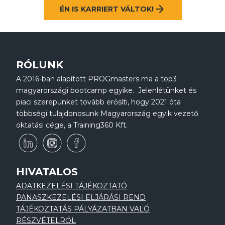
arrow_forward
ÉN IS KARRIERT VÁLTOK!
RÓLUNK
A 2016-ban alapított PROGmasters ma a top3
magyarországi bootcamp egyike. Jelenlétünket és
piaci szerepünket tovább erősíti, hogy 2021 óta
többségi tulajdonosunk Magyarország egyik vezető
oktatási cége, a Training360 Kft.
HIVATALOS
ADATKEZELÉSI TÁJÉKOZTATÓ
PANASZKEZELÉSI ELJÁRÁSI REND
TÁJÉKOZTATÁS PÁLYÁZATBAN VALÓ
RÉSZVÉTELRŐL