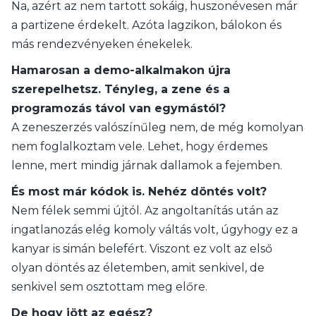
Na, azért az nem tartott sokáig, huszonévesen már
a partizene érdekelt. Azóta lagzikon, bálokon és
más rendezvényeken énekelek.
Hamarosan a demo-alkalmakon újra
szerepelhetsz. Tényleg, a zene és a
programozás távol van egymástól?
A zeneszerzés valószínűleg nem, de még komolyan
nem foglalkoztam vele. Lehet, hogy érdemes
lenne, mert mindig járnak dallamok a fejemben.
És most már kódok is. Nehéz döntés volt?
Nem félek semmi újtól. Az angoltanítás után az
ingatlanozás elég komoly váltás volt, úgyhogy ez a
kanyar is simán belefért. Viszont ez volt az első
olyan döntés az életemben, amit senkivel, de
senkivel sem osztottam meg előre.
De hogy jött az egész?