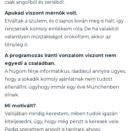
csak angolból és zenéből.
Apukád viszont mérnök volt.
Elváltak a szüleim, és ő sajnos korán meg is halt, így
nincsenek komoly emlékeim róla. De ha valakitől
valamilyen műszakiságot örököltem, akkor az
tényleg ő.
A programozás iránti vonzalom viszont nem
egyedi a családban.
A húgom férje informatikus, ráadásul annyira ügyes,
hogy a sokadik komoly ajánlatnak nem tudott
ellenállni, úgyhogy immár egy éve Münchenben
élnek.
Mi motivált?
Valójában mindig kerestem, miben tudok igazán
kiteljesedni, úgy, hogy még pénzt is keresek vele.
Pedig szerettem angolt is tanítani, ahogy