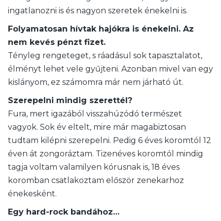
ingatlanozni is és nagyon szeretek énekelni is.
Folyamatosan hívtak hajókra is énekelni. Az
nem kevés pénzt fizet.
Tényleg rengeteget, s ráadásul sok tapasztalatot,
élményt lehet vele gyűjteni. Azonban mivel van egy
kislányom, ez számomra már nem járható út.
Szerepelni mindig szerettél?
Fura, mert igazából visszahúzódó természet
vagyok. Sok év eltelt, mire már magabiztosan
tudtam kilépni szerepelni. Pedig 6 éves koromtól 12
éven át zongoráztam. Tizenéves koromtól mindig
tagja voltam valamilyen kórusnak is, 18 éves
koromban csatlakoztam először zenekarhoz
énekesként.
Egy hard-rock bandához…