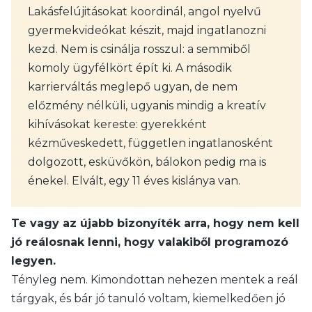
Lakásfelújitásokat koordinál, angol nyelvű
gyermekvideókat készit, majd ingatlanozni
kezd. Nem is csinálja rosszul: a semmiből
komoly ügyfélkört épít ki. A második
karrierváltás meglepő ugyan, de nem
előzmény nélküli, ugyanis mindig a kreatív
kihívásokat kereste: gyerekként
kézműveskedett, független ingatlanosként
dolgozott, esküvőkön, bálokon pedig ma is
énekel. Elvált, egy 11 éves kislánya van.
Te vagy az újabb bizonyíték arra, hogy nem kell
jó reálosnak lenni, hogy valakiből programozó
legyen.
Tényleg nem. Kimondottan nehezen mentek a reál
tárgyak, és bár jó tanuló voltam, kiemelkedően jó