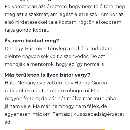
Folyamatosan azt éreztem, hogy nem találtam meg
még azt a szakmát, ami egész életre szól. Amikor az
első hirdetésekkel találkoztam, rögtön elkezdtem
rajta gondolkodni…
És, nem bántad meg?
Dehogy. Bár mivel tényleg a nulláról indultam,
eleinte nagyon sok volt a szenvedés. De azt
mondják a mentorok, hogy ez így normális.
Más területen is ilyen bátor vagy?
Hát… Néhány éve vettem egy Honda Giorno
robogót és megtanultam robogózni. Eleinte
nagyon féltem, de pár hét múlva már munkába
jártam vele. Ma már nemhogy nem félek, de
egyenesen imádom. Fantasztikus szabadságérzetet
ad.