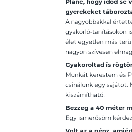
Pláne, hogy időd se 
gyerekeket táborozta
A nagyobbakkal értett
gyakorló-tanításokon is
élet egyetlen más terül
nagyon szívesen elmag
Gyakoroltad is rögtö
Munkát kerestem és Pe
csinálunk egy sajátot
kiszámítható.
Bezzeg a 40 méter ma
Egy ismerősöm kérdezte
Volt az a pénz, amiér