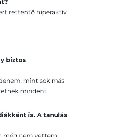
nt?
rt rettentő hiperaktív
y biztos
ndenem, mint sok más
zeretnék mindent
iákként is. A tanulás
ban még nem vettem