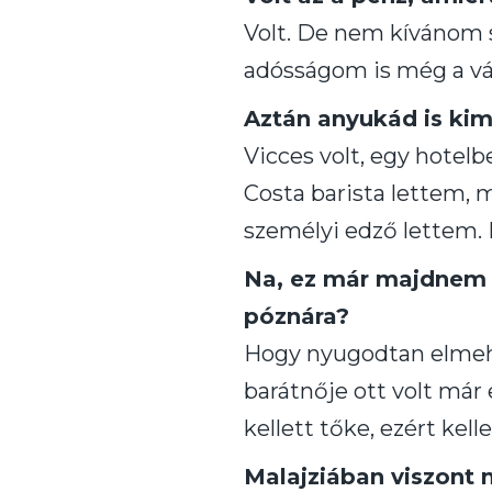
Volt. De nem kívánom 
adósságom is még a vál
Aztán anyukád is kime
Vicces volt, egy hotel
Costa barista lettem, m
személyi edző lettem.
Na, ez már majdnem 
póznára?
Hogy nyugodtan elmehe
barátnője ott volt már 
kellett tőke, ezért kell
Malajziában viszont 