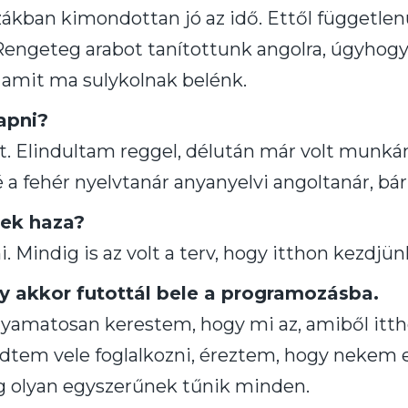
zákban kimondottan jó az idő. Ettől független
 Rengeteg arabot tanítottunk angolra, úgyhog
 amit ma sulykolnak belénk.
apni?
t. Elindultam reggel, délután már volt munká
é a fehér nyelvtanár anyanyelvi angoltanár, bár
tek haza?
. Mindig is az volt a terv, hogy itthon kezdjünk
gy akkor futottál bele a programozásba.
lyamatosan kerestem, hogy mi az, amiből itth
dtem vele foglalkozni, éreztem, hogy nekem e
eg olyan egyszerűnek tűnik minden.