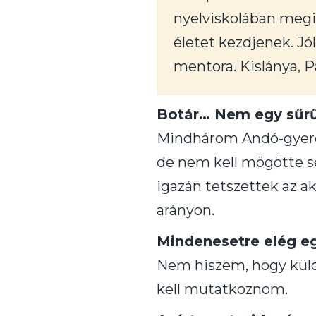
nyelviskolában megi
életet kezdjenek. J
mentora. Kislánya, 
Botár… Nem egy sűrű
Mindhárom Andó-gyere
de nem kell mögötte s
igazán tetszettek az a
arányon.
Mindenesetre elég eg
Nem hiszem, hogy külön
kell mutatkoznom.