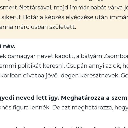
smert élettársával, majd immár babát várva j
ól sikerül: Botár a képzés elvégzése után im
Panna márciusban született.
 név.
k ősmagyar nevet kapott, a bátyám Zsombor
emmi politikát keresni. Csupán annyi az ok, 
kkoriban divatba jövő idegen keresztnevek. Go
yedi neved lett így. Meghatározza a szem
ös figura lennék. De azt meghatározza, hogy 