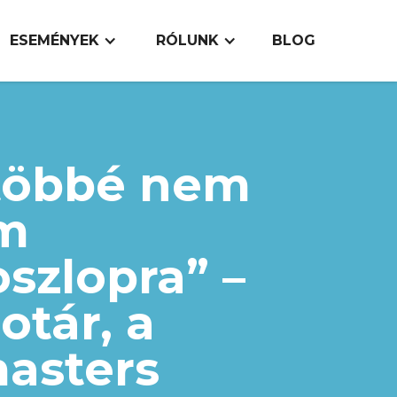
ESEMÉNYEK
RÓLUNK
BLOG
többé nem
m
oszlopra” –
otár, a
asters