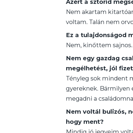
Azért a sztorid mégs
Nem akartam kitartóan 
voltam. Talán nem orvo
Ez a tulajdonságod
Nem, kinőttem sajnos. 
Nem egy gazdag csalá
megélhetést, jól fize
Tényleg sok mindent 
gyereknek. Bármilyen e
megadni a családomna
Nem voltál bulizós, 
hogy ment?
Mindig jó jegyeim vol