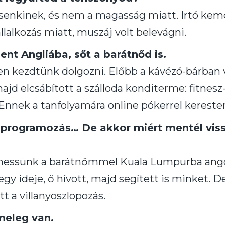
senkinek, és nem a magasság miatt. Irtó kem
lalkozás miatt, muszáj volt belevágni.
nt Angliába, sőt a barátnőd is.
ben kezdtünk dolgozni. Előbb a kávézó-bárban v
ajd elcsábított a szálloda konditerme: fitnesz
 Ennek a tanfolyamára online pókerrel kerest
programozás… De akkor miért mentél viss
ssünk a barátnőmmel Kuala Lumpurba angolt
egy ideje, ő hívott, majd segített is minket. 
ett a villanyoszlopozás.
meleg van.