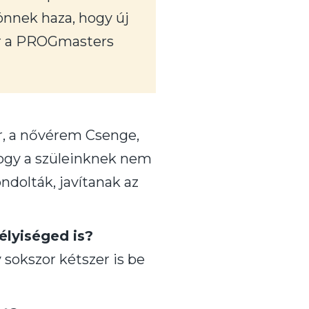
önnek haza, hogy új
már a PROGmasters
, a nővérem Csenge,
hogy a szüleinknek nem
ndolták, javítanak az
élyiséged is?
sokszor kétszer is be