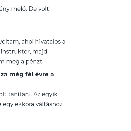
ény meló. De volt
oltam, ahol hivatalos a
-instruktor, majd
em meg a pénzt.
za még fél évre a
 tanítani. Az egyik
De egy ekkora váltáshoz