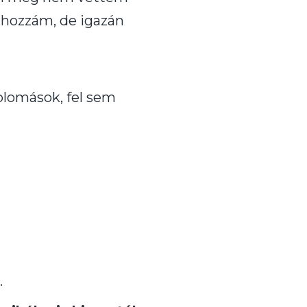
k hozzám, de igazán
plomások, fel sem
.