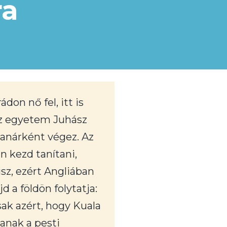
ra
on nő fel, itt is
az egyetem Juhász
tanárként végez. Az
n kezd tanítani,
sz, ezért Angliában
 a földön folytatja:
csak azért, hogy Kuala
anak a pesti