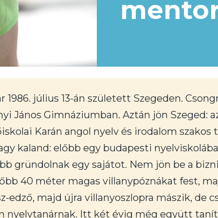
mento
986. július 13-án született Szegeden. Csongrád
ányi János Gimnáziumban. Aztán jön Szeged: 
skolai Karán angol nyelv és irodalom szakos 
agy kaland: előbb egy budapesti nyelviskolába
ább gründolnak egy sajátot. Nem jön be a bizni
lőbb 40 méter magas villanypóznákat fest, majd
esz-edző, majd újra villanyoszlopra mászik, de 
yelvtanárnak. Itt két évig még együtt tanít