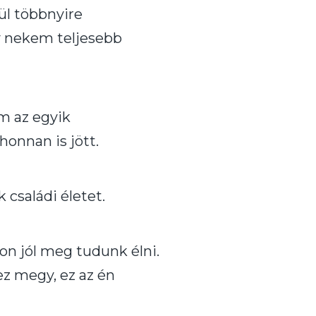
ül többnyire
y nekem teljesebb
m az egyik
honnan is jött.
 családi életet.
on jól meg tudunk élni.
z megy, ez az én