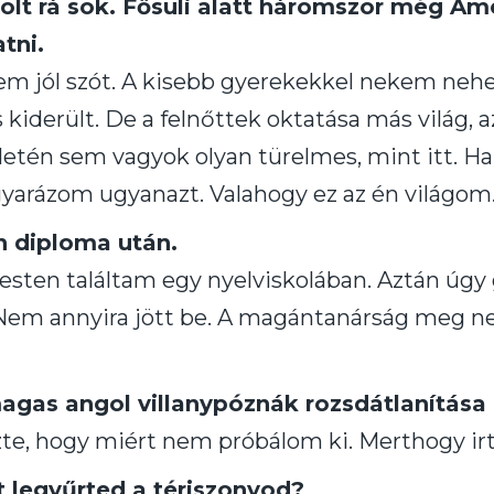
volt rá sok. Fősuli alatt háromszor még Am
tni.
em jól szót. A kisebb gyerekekkel nekem neh
 kiderült. De a felnőttek oktatása más világ,
etén sem vagyok olyan türelmes, mint itt. Ha 
yarázom ugyanazt. Valahogy ez az én világom
n diploma után.
sten találtam egy nyelviskolában. Aztán úgy
. Nem annyira jött be. A magántanárság meg n
gas angol villanypóznák rozsdátlanítása
, hogy miért nem próbálom ki. Merthogy irtó 
t legyűrted a tériszonyod?