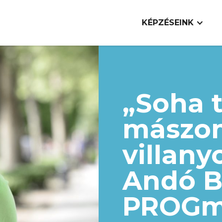
KÉPZÉSEINK
„Soha 
mászo
villany
Andó B
PROGm