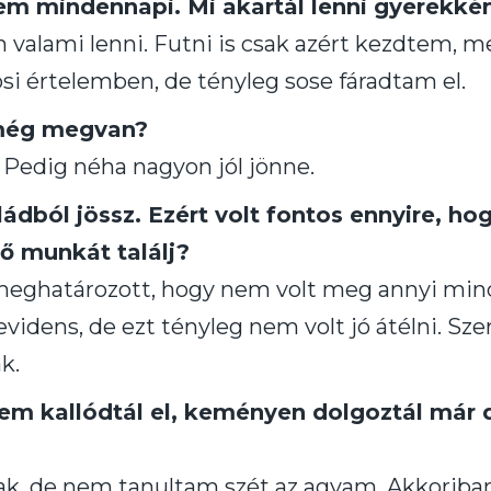
em mindennapi. Mi akartál lenni gyerekké
valami lenni. Futni is csak azért kezdtem, me
si értelemben, de tényleg sose fáradtam el.
 még megvan?
Pedig néha nagyon jól jönne.
dból jössz. Ezért volt fontos ennyire, hog
tő munkát találj?
meghatározott, hogy nem volt meg annyi mi
videns, de ezt tényleg nem volt jó átélni. S
k.
nem kallódtál el, keményen dolgoztál már d
tak, de nem tanultam szét az agyam. Akkori