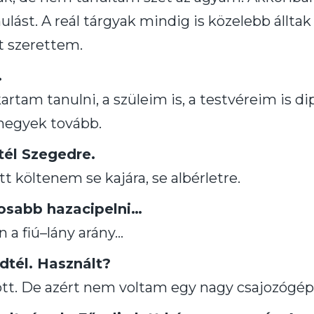
ulást. A reál tárgyak mindig is közelebb állta
lt szerettem.
.
tam tanulni, a szüleim is, a testvéreim is di
megyek tovább.
tél Szegedre.
tt költenem se kajára, se albérletre.
osabb hazacipelni…
n a fiú–lány arány…
dtél. Használt?
tt. De azért nem voltam egy nagy csajozógép