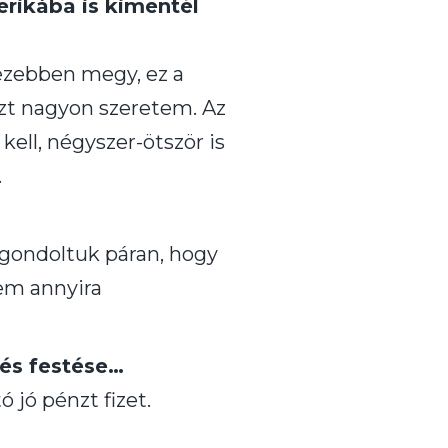
erikába is kimentél
ezebben megy, ez a
 azt nagyon szeretem. Az
kell, négyszer-ötször is
.
 gondoltuk páran, hogy
em annyira
 és festése…
jó pénzt fizet.