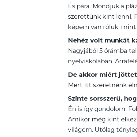
És pára. Mondjuk a plá
szerettünk kint lenni.
képem van róluk, mint
Nehéz volt munkát k
Nagyjából 5 órámba tel
nyelviskolában. Arrafel
De akkor miért jötte
Mert itt szeretnénk élni
Szinte sorsszerű, ho
Én is így gondolom. Fo
Amikor még kint elkez
világom. Utólag tényl