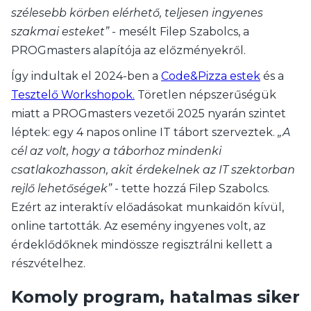
szélesebb körben elérhető, teljesen ingyenes
szakmai esteket”
- mesélt Filep Szabolcs, a
PROGmasters alapítója az előzményekről.
Így indultak el 2024-ben a
Code&Pizza estek
és a
Tesztelő Workshopok.
Töretlen népszerűségük
miatt a PROGmasters vezetői 2025 nyarán szintet
léptek: egy 4 napos online IT tábort szerveztek.
„A
cél az volt, hogy a táborhoz mindenki
csatlakozhasson, akit érdekelnek az IT szektorban
rejlő lehetőségek”
- tette hozzá Filep Szabolcs.
Ezért az interaktív előadásokat munkaidőn kívül,
online tartották. Az esemény ingyenes volt, az
érdeklődőknek mindössze regisztrálni kellett a
részvételhez.
Komoly program, hatalmas siker