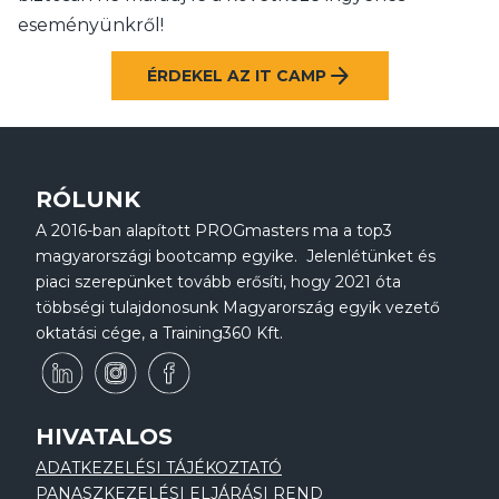
eseményünkről!
arrow_forward
ÉRDEKEL AZ IT CAMP
RÓLUNK
A 2016-ban alapított PROGmasters ma a top3
magyarországi bootcamp egyike. Jelenlétünket és
piaci szerepünket tovább erősíti, hogy 2021 óta
többségi tulajdonosunk Magyarország egyik vezető
oktatási cége, a Training360 Kft.
HIVATALOS
ADATKEZELÉSI TÁJÉKOZTATÓ
PANASZKEZELÉSI ELJÁRÁSI REND