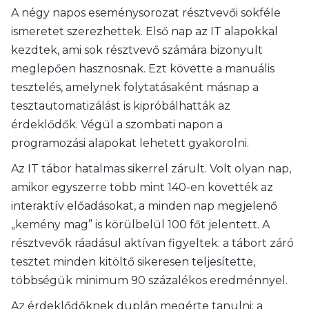
A négy napos eseménysorozat résztvevői sokféle
ismeretet szerezhettek. Első nap az IT alapokkal
kezdtek, ami sok résztvevő számára bizonyult
meglepően hasznosnak. Ezt követte a manuális
tesztelés, amelynek folytatásaként másnap a
tesztautomatizálást is kipróbálhatták az
érdeklődők. Végül a szombati napon a
programozási alapokat lehetett gyakorolni.
Az IT tábor hatalmas sikerrel zárult. Volt olyan nap,
amikor egyszerre több mint 140-en követték az
interaktív előadásokat, a minden nap megjelenő
„kemény mag” is körülbelül 100 főt jelentett. A
résztvevők ráadásul aktívan figyeltek: a tábort záró
tesztet minden kitöltő sikeresen teljesítette,
többségük minimum 90 százalékos eredménnyel.
Az érdeklődőknek duplán megérte tanulni: a