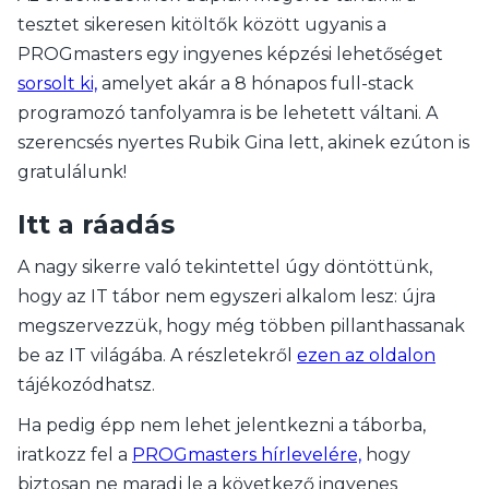
tesztet sikeresen kitöltők között ugyanis a
PROGmasters egy ingyenes képzési lehetőséget
sorsolt ki,
amelyet akár a 8 hónapos full-stack
programozó tanfolyamra is be lehetett váltani. A
szerencsés nyertes Rubik Gina lett, akinek ezúton is
gratulálunk!
Itt a ráadás
A nagy sikerre való tekintettel úgy döntöttünk,
hogy az IT tábor nem egyszeri alkalom lesz: újra
megszervezzük, hogy még többen pillanthassanak
be az IT világába. A részletekről
ezen az oldalon
tájékozódhatsz.
Ha pedig épp nem lehet jelentkezni a táborba,
iratkozz fel a
PROGmasters hírlevelére,
hogy
biztosan ne maradj le a következő ingyenes