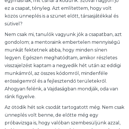
egymásnak, mit csinál a kódunk. Szóval nagyon jó
ez a csapat, tényleg. Azt említettem, hogy volt
közös ünneplés is a szünet előtt, társasjátékkal és
sütivel?
Nem csak mi, tanulók vagyunk jók a csapatban, azt
gondolom; a mentoraink embertelen mennyiségű
munkát fektetnek abba, hogy minden sínen
legyen. Egészen meghatódtam, amikor részletes
visszajelzést kaptam a negyedik hét után az eddigi
munkámról, az összes kódomról, mindenféle
erősségemről és a fejlesztendő területekről.
Ahogyan felénk, a Vajdaságban mondják, oda van
ránk figyelve.
Az ötödik hét sok csodát tartogatott még. Nem csak
ünneplés volt benne, de előtte még egy
próbavizsga is, hogy valóban szembesüljünk azzal,