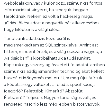
weboldalakon, vagy különböző, számunkra fontos
információkat kinyerni, ha ismerjük, hogyan
tárolódnak. Nekem ez volt a hackerség maga.
:)Óriási lökést adott a negyedik hét elkezdéséhez,
hogy kiléptünk a világhálóra.
Tanultunk adatbázis-kezelésről is,
megismerkedtem az SQL szintaxisával. Amint azt
hittem, mindent értek, és a világ császára vagyok, a
„valóságban” is kipróbálhattuk a tudásunkat.
Kaptunk egy viszonylag összetett feladatot, amiben
számunkra addig ismeretlen technológiákat kellett
használni időnyomás mellett. Újra meg újra átírtuk
a kódot, ahogy változott a feladat specifikációja.
Idegőrlő? Felettébb. Kimerítő? Abszolút.
Életszerű? Teljesen. Nagyon tanulságos volt, és
rengeteg hasonló lesz még, ebben biztos vagyok.