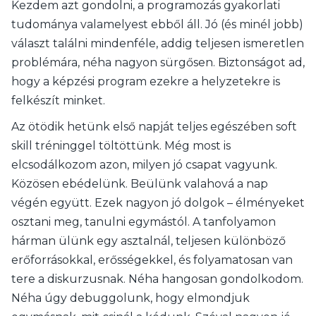
Kezdem azt gondolni, a programozás gyakorlati
tudománya valamelyest ebből áll. Jó (és minél jobb)
választ találni mindenféle, addig teljesen ismeretlen
problémára, néha nagyon sürgősen. Biztonságot ad,
hogy a képzési program ezekre a helyzetekre is
felkészít minket.
Az ötödik hetünk első napját teljes egészében soft
skill tréninggel töltöttünk. Még most is
elcsodálkozom azon, milyen jó csapat vagyunk.
Közösen ebédelünk. Beülünk valahová a nap
végén együtt. Ezek nagyon jó dolgok – élményeket
osztani meg, tanulni egymástól. A tanfolyamon
hárman ülünk egy asztalnál, teljesen különböző
erőforrásokkal, erősségekkel, és folyamatosan van
tere a diskurzusnak. Néha hangosan gondolkodom.
Néha úgy debuggolunk, hogy elmondjuk