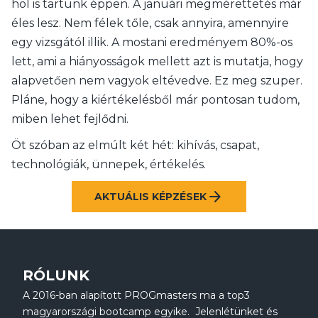
hol is tartunk éppen. A januári megmérettetés már
éles lesz. Nem félek tőle, csak annyira, amennyire
egy vizsgától illik. A mostani eredményem 80%-os
lett, ami a hiányosságok mellett azt is mutatja, hogy
alapvetően nem vagyok eltévedve. Ez meg szuper.
Pláne, hogy a kiértékelésből már pontosan tudom,
miben lehet fejlődni.
Öt szóban az elmúlt két hét: kihívás, csapat,
technológiák, ünnepek, értékelés.
arrow_forward
AKTUÁLIS KÉPZÉSEK
RÓLUNK
A 2016-ban alapított PROGmasters ma a top3
magyarországi bootcamp egyike. Jelenlétünket és